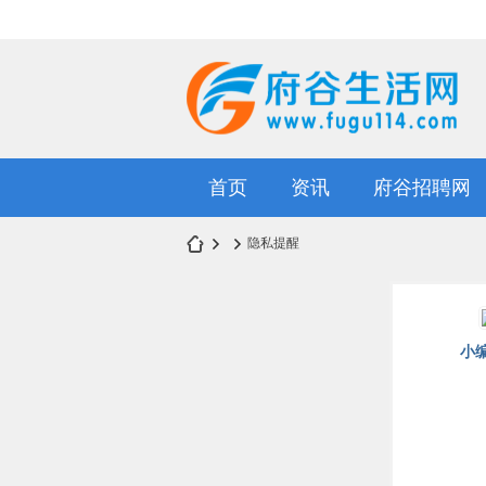
首页
资讯
府谷招聘网
隐私提醒
府
›
›
小